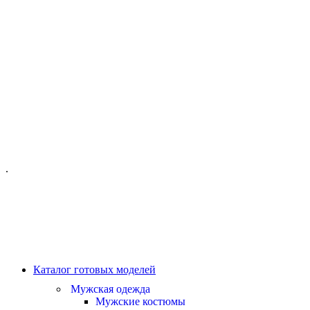
ОФИС МОСКВА:
МОСКВА, ГИЛЯРОВСКОГО, 50
ПН-ПТ - С 10-21:00
СБ-ВС С 11-19:00
+7 (977) 150 06 97
.
MANAGER@VELOURLAB.RU
Каталог готовых моделей
Мужская одежда
Мужские костюмы