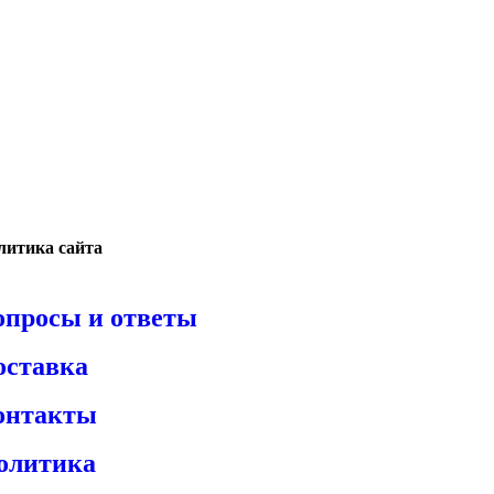
литика сайта
опросы и ответы
оставка
онтакты
олитика