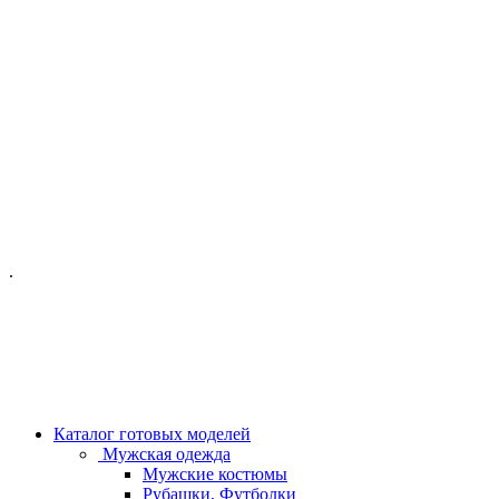
ОФИС МОСКВА:
МОСКВА, ГИЛЯРОВСКОГО, 50
ПН-ПТ - С 10-21:00
СБ-ВС С 11-19:00
+7 (977) 150 06 97
.
MANAGER@VELOURLAB.RU
Каталог готовых моделей
Мужская одежда
Мужские костюмы
Рубашки, Футболки