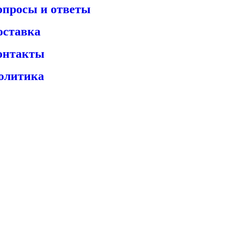
опросы и ответы
оставка
онтакты
олитика