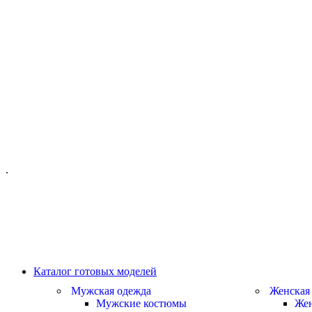
ОФИС МОСКВА:
МОСКВА, ГИЛЯРОВСКОГО, 50
ПН-ПТ - С 10-21:00
СБ-ВС С 11-19:00
+7 (977) 150 06 97
.
MANAGER@VELOURLAB.RU
Каталог готовых моделей
Мужская одежда
Женская
Мужские костюмы
Жен