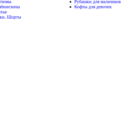
стюмы
Рубашки для мальчиков
мбинезоны
Кофты для девочек
тья
ки, Шорты