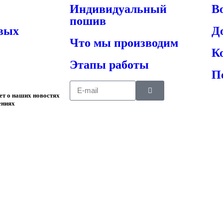
Индивидуальный
В
пошив
овых
Д
Что мы производим
К
Этапы работы
П
ает о наших новостях
ениях