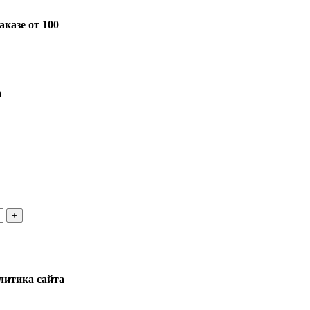
казе от 100
а
литика сайта