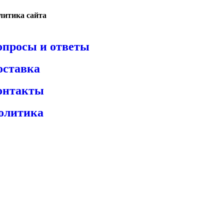
литика сайта
опросы и ответы
оставка
онтакты
олитика