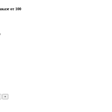
казе от 100
а