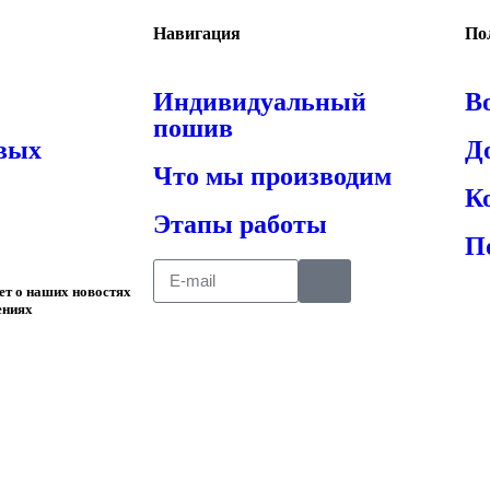
Навигация
По
Индивидуальный
В
пошив
овых
Д
Что мы производим
К
Этапы работы
П
ает о наших новостях
ениях