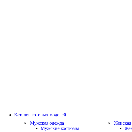
ОФИС МОСКВА:
МОСКВА, ГИЛЯРОВСКОГО, 50
ПН-ПТ - С 10-21:00
СБ-ВС С 11-19:00
+7 (977) 150 06 97
.
MANAGER@VELOURLAB.RU
Каталог готовых моделей
Мужская одежда
Женская
Мужские костюмы
Жен