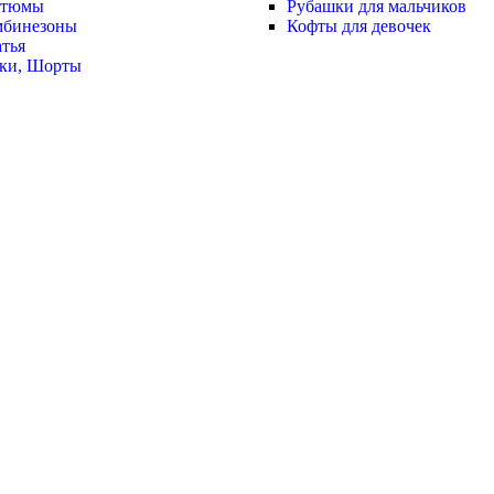
стюмы
Рубашки для мальчиков
мбинезоны
Кофты для девочек
тья
ки, Шорты