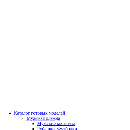
ОФИС МОСКВА:
МОСКВА, ГИЛЯРОВСКОГО, 50
ПН-ПТ - С 10-21:00
СБ-ВС С 11-19:00
+7 (977) 150 06 97
.
MANAGER@VELOURLAB.RU
Каталог готовых моделей
Мужская одежда
Мужские костюмы
Рубашки, Футболки