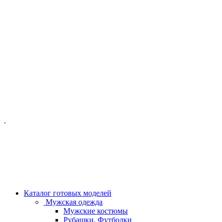
ОФИС МОСКВА:
МОСКВА, ГИЛЯРОВСКОГО, 50
ПН-ПТ - С 10-21:00
СБ-ВС С 11-19:00
+7 (977) 150 06 97
.
MANAGER@VELOURLAB.RU
Каталог готовых моделей
Мужская одежда
Мужские костюмы
Рубашки, Футболки