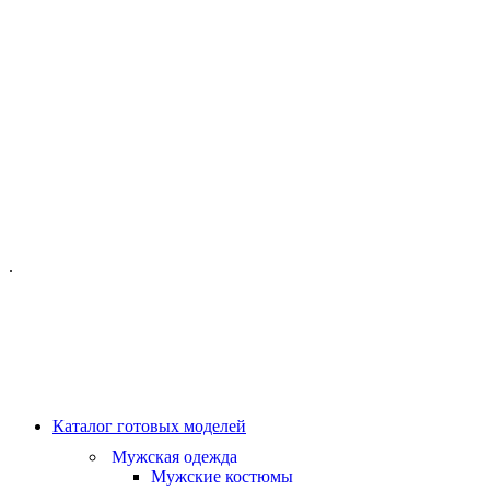
ОФИС МОСКВА:
МОСКВА, ГИЛЯРОВСКОГО, 50
ПН-ПТ - С 10-21:00
СБ-ВС С 11-19:00
+7 (977) 150 06 97
.
MANAGER@VELOURLAB.RU
Каталог готовых моделей
Мужская одежда
Мужские костюмы