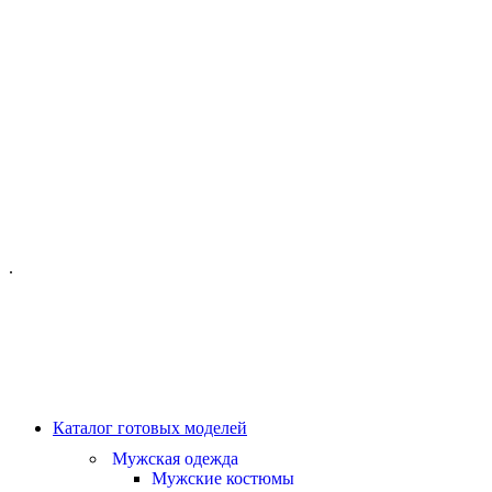
ОФИС МОСКВА:
МОСКВА, ГИЛЯРОВСКОГО, 50
ПН-ПТ - С 10-21:00
СБ-ВС С 11-19:00
+7 (977) 150 06 97
.
MANAGER@VELOURLAB.RU
Каталог готовых моделей
Мужская одежда
Мужские костюмы