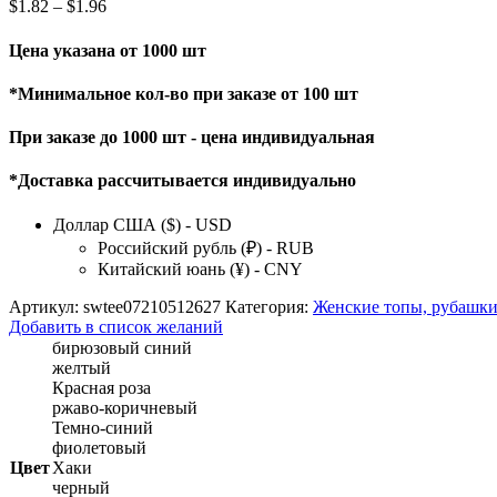
$
1.82
–
$
1.96
Цена указана от 1000 шт
*Минимальное кол-во при заказе от 100 шт
При заказе до 1000 шт - цена индивидуальная
*Доставка рассчитывается индивидуально
Доллар США ($) - USD
Российский рубль (₽) - RUB
Китайский юань (¥) - CNY
Артикул:
swtee07210512627
Категория:
Женские топы, рубашки
Добавить в список желаний
бирюзовый синий
желтый
Красная роза
ржаво-коричневый
Темно-синий
фиолетовый
Цвет
Хаки
черный