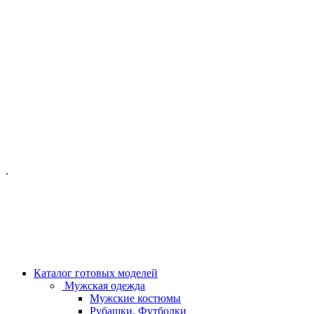
ОФИС МОСКВА:
МОСКВА, ГИЛЯРОВСКОГО, 50
ПН-ПТ - С 10-21:00
СБ-ВС С 11-19:00
+7 (977) 150 06 97
.
MANAGER@VELOURLAB.RU
Каталог готовых моделей
Мужская одежда
Мужские костюмы
Рубашки, Футболки