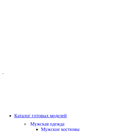
ОФИС МОСКВА:
МОСКВА, ГИЛЯРОВСКОГО, 50
ПН-ПТ - С 10-21:00
СБ-ВС С 11-19:00
+7 (977) 150 06 97
.
MANAGER@VELOURLAB.RU
Каталог готовых моделей
Мужская одежда
Мужские костюмы