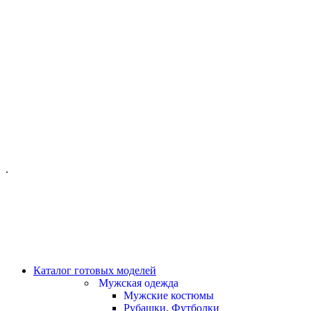
ОФИС МОСКВА:
МОСКВА, ГИЛЯРОВСКОГО, 50
ПН-ПТ - С 10-21:00
СБ-ВС С 11-19:00
+7 (977) 150 06 97
.
MANAGER@VELOURLAB.RU
Каталог готовых моделей
Мужская одежда
Мужские костюмы
Рубашки, Футболки