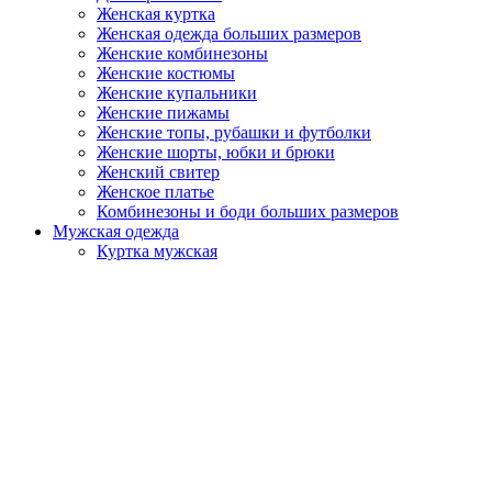
Женская куртка
Женская одежда больших размеров
Женские комбинезоны
Женские костюмы
Женские купальники
Женские пижамы
Женские топы, рубашки и футболки
Женские шорты, юбки и брюки
Женский свитер
Женское платье
Комбинезоны и боди больших размеров
Мужская одежда
Куртка мужская
Мужская домашняя одежда
Мужская одежда больших размеров
Мужская одежда для отдыха
Мужские костюмы
Мужские футболки
Мужские худи и свитшоты
Мужские шорты и брюки
Каталог готовых моделей
Производство под ключ
Индивидуальный заказ
Что мы производим