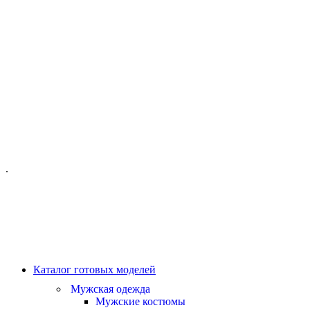
ОФИС МОСКВА:
МОСКВА, ГИЛЯРОВСКОГО, 50
ПН-ПТ - С 10-21:00
СБ-ВС С 11-19:00
+7 (977) 150 06 97
.
MANAGER@VELOURLAB.RU
Каталог готовых моделей
Мужская одежда
Мужские костюмы