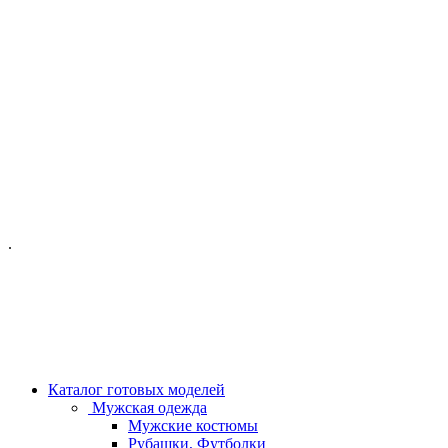
ОФИС МОСКВА:
МОСКВА, ГИЛЯРОВСКОГО, 50
ПН-ПТ - С 10-21:00
СБ-ВС С 11-19:00
+7 (977) 150 06 97
.
MANAGER@VELOURLAB.RU
Каталог готовых моделей
Мужская одежда
Мужские костюмы
Рубашки, Футболки