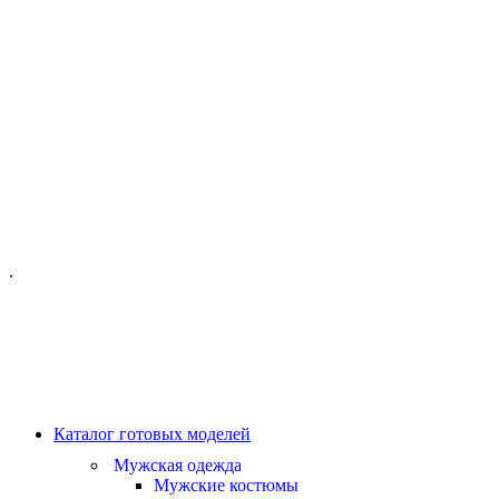
ОФИС МОСКВА:
МОСКВА, ГИЛЯРОВСКОГО, 50
ПН-ПТ - С 10-21:00
СБ-ВС С 11-19:00
+7 (977) 150 06 97
.
MANAGER@VELOURLAB.RU
Каталог готовых моделей
Мужская одежда
Мужские костюмы