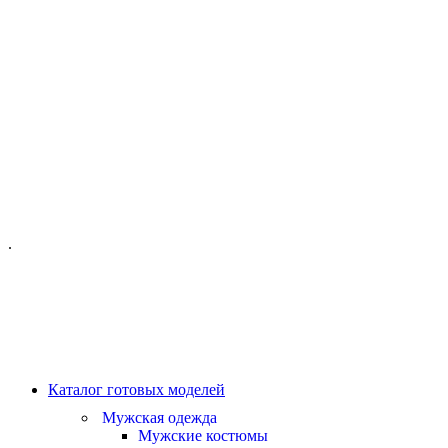
ОФИС МОСКВА:
МОСКВА, ГИЛЯРОВСКОГО, 50
ПН-ПТ - С 10-21:00
СБ-ВС С 11-19:00
+7 (977) 150 06 97
.
MANAGER@VELOURLAB.RU
Каталог готовых моделей
Мужская одежда
Мужские костюмы