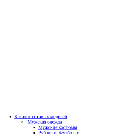
ОФИС МОСКВА:
МОСКВА, ГИЛЯРОВСКОГО, 50
ПН-ПТ - С 10-21:00
СБ-ВС С 11-19:00
+7 (977) 150 06 97
.
MANAGER@VELOURLAB.RU
Каталог готовых моделей
Мужская одежда
Мужские костюмы
Рубашки, Футболки