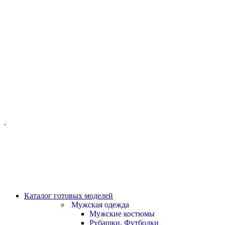
ОФИС МОСКВА:
МОСКВА, ГИЛЯРОВСКОГО, 50
ПН-ПТ - С 10-21:00
СБ-ВС С 11-19:00
+7 (977) 150 06 97
.
MANAGER@VELOURLAB.RU
Каталог готовых моделей
Мужская одежда
Мужские костюмы
Рубашки, Футболки