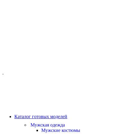
ОФИС МОСКВА:
МОСКВА, ГИЛЯРОВСКОГО, 50
ПН-ПТ - С 10-21:00
СБ-ВС С 11-19:00
+7 (977) 150 06 97
.
MANAGER@VELOURLAB.RU
Каталог готовых моделей
Мужская одежда
Мужские костюмы