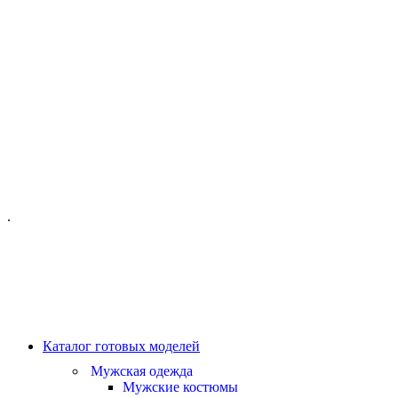
ОФИС МОСКВА:
МОСКВА, ГИЛЯРОВСКОГО, 50
ПН-ПТ - С 10-21:00
СБ-ВС С 11-19:00
+7 (977) 150 06 97
.
MANAGER@VELOURLAB.RU
Каталог готовых моделей
Мужская одежда
Мужские костюмы