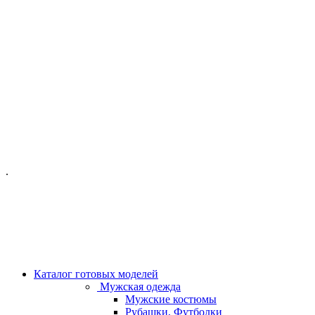
ОФИС МОСКВА:
МОСКВА, ГИЛЯРОВСКОГО, 50
ПН-ПТ - С 10-21:00
СБ-ВС С 11-19:00
+7 (977) 150 06 97
.
MANAGER@VELOURLAB.RU
Каталог готовых моделей
Мужская одежда
Мужские костюмы
Рубашки, Футболки