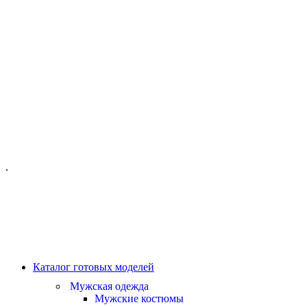
ОФИС МОСКВА:
МОСКВА, ГИЛЯРОВСКОГО, 50
ПН-ПТ - С 10-21:00
СБ-ВС С 11-19:00
+7 (977) 150 06 97
.
MANAGER@VELOURLAB.RU
Каталог готовых моделей
Мужская одежда
Мужские костюмы