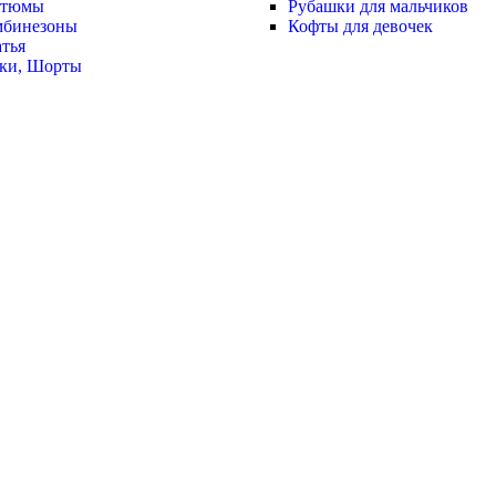
стюмы
Рубашки для мальчиков
мбинезоны
Кофты для девочек
тья
ки, Шорты