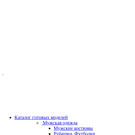
ОФИС МОСКВА:
МОСКВА, ГИЛЯРОВСКОГО, 50
ПН-ПТ - С 10-21:00
СБ-ВС С 11-19:00
+7 (977) 150 06 97
.
MANAGER@VELOURLAB.RU
Каталог готовых моделей
Мужская одежда
Мужские костюмы
Рубашки, Футболки