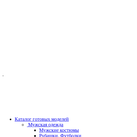
ОФИС МОСКВА:
МОСКВА, ГИЛЯРОВСКОГО, 50
ПН-ПТ - С 10-21:00
СБ-ВС С 11-19:00
+7 (977) 150 06 97
.
MANAGER@VELOURLAB.RU
Каталог готовых моделей
Мужская одежда
Мужские костюмы
Рубашки, Футболки