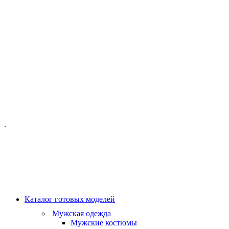
ОФИС МОСКВА:
МОСКВА, ГИЛЯРОВСКОГО, 50
ПН-ПТ - С 10-21:00
СБ-ВС С 11-19:00
+7 (977) 150 06 97
.
MANAGER@VELOURLAB.RU
Каталог готовых моделей
Мужская одежда
Мужские костюмы