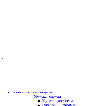
ОФИС МОСКВА:
МОСКВА, ГИЛЯРОВСКОГО, 50
ПН-ПТ - С 10-21:00
СБ-ВС С 11-19:00
+7 (977) 150 06 97
.
MANAGER@VELOURLAB.RU
Каталог готовых моделей
Мужская одежда
Мужские костюмы
Рубашки, Футболки