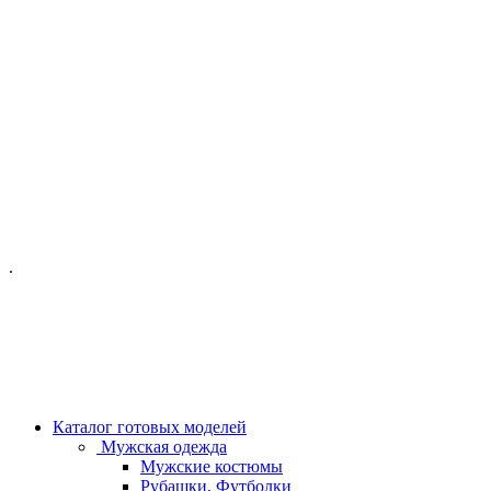
ОФИС МОСКВА:
МОСКВА, ГИЛЯРОВСКОГО, 50
ПН-ПТ - С 10-21:00
СБ-ВС С 11-19:00
+7 (977) 150 06 97
.
MANAGER@VELOURLAB.RU
Каталог готовых моделей
Мужская одежда
Мужские костюмы
Рубашки, Футболки