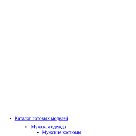
ОФИС МОСКВА:
МОСКВА, ГИЛЯРОВСКОГО, 50
ПН-ПТ - С 10-21:00
СБ-ВС С 11-19:00
+7 (977) 150 06 97
.
MANAGER@VELOURLAB.RU
Каталог готовых моделей
Мужская одежда
Мужские костюмы