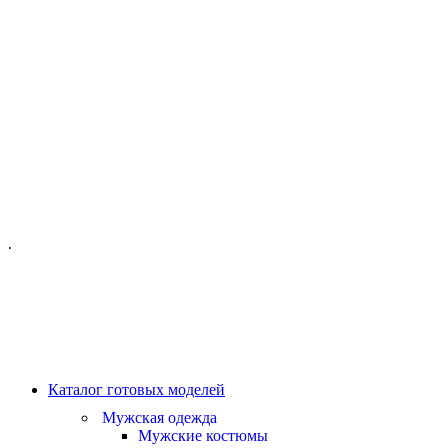
ОФИС МОСКВА:
МОСКВА, ГИЛЯРОВСКОГО, 50
ПН-ПТ - С 10-21:00
СБ-ВС С 11-19:00
+7 (977) 150 06 97
.
MANAGER@VELOURLAB.RU
Каталог готовых моделей
Мужская одежда
Мужские костюмы