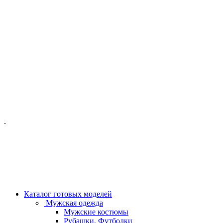
ОФИС МОСКВА:
МОСКВА, ГИЛЯРОВСКОГО, 50
ПН-ПТ - С 10-21:00
СБ-ВС С 11-19:00
+7 (977) 150 06 97
.
MANAGER@VELOURLAB.RU
Каталог готовых моделей
Мужская одежда
Мужские костюмы
Рубашки, Футболки