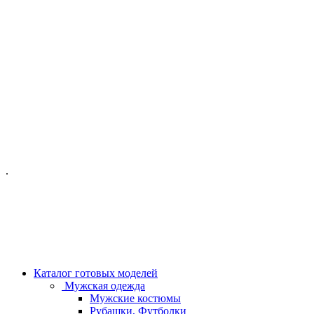
ОФИС МОСКВА:
МОСКВА, ГИЛЯРОВСКОГО, 50
ПН-ПТ - С 10-21:00
СБ-ВС С 11-19:00
+7 (977) 150 06 97
.
MANAGER@VELOURLAB.RU
Каталог готовых моделей
Мужская одежда
Мужские костюмы
Рубашки, Футболки