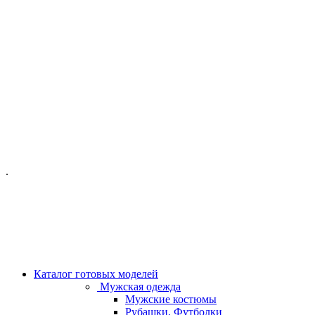
ОФИС МОСКВА:
МОСКВА, ГИЛЯРОВСКОГО, 50
ПН-ПТ - С 10-21:00
СБ-ВС С 11-19:00
+7 (977) 150 06 97
.
MANAGER@VELOURLAB.RU
Каталог готовых моделей
Мужская одежда
Мужские костюмы
Рубашки, Футболки