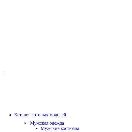
ОФИС МОСКВА:
МОСКВА, ГИЛЯРОВСКОГО, 50
ПН-ПТ - С 10-21:00
СБ-ВС С 11-19:00
+7 (977) 150 06 97
.
MANAGER@VELOURLAB.RU
Каталог готовых моделей
Мужская одежда
Мужские костюмы