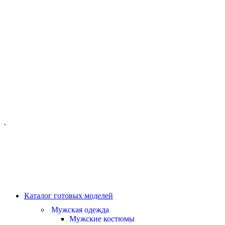
ОФИС МОСКВА:
МОСКВА, ГИЛЯРОВСКОГО, 50
ПН-ПТ - С 10-21:00
СБ-ВС С 11-19:00
+7 (977) 150 06 97
.
MANAGER@VELOURLAB.RU
Каталог готовых моделей
Мужская одежда
Мужские костюмы