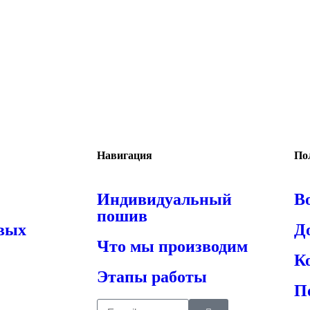
Навигация
По
Индивидуальный
В
пошив
овых
Д
Что мы производим
К
Этапы работы
П