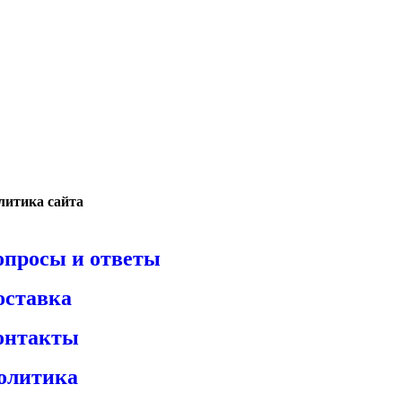
литика сайта
опросы и ответы
оставка
онтакты
олитика