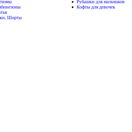
стюмы
Рубашки для мальчиков
мбинезоны
Кофты для девочек
тья
ки, Шорты