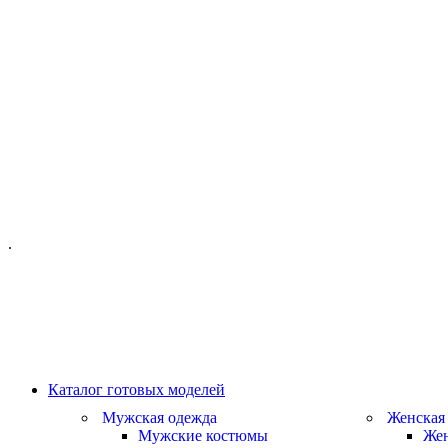
ОФИС МОСКВА:
МОСКВА, ГИЛЯРОВСКОГО, 50
ПН-ПТ - С 10-21:00
СБ-ВС С 11-19:00
+7 (977) 150 06 97
.
MANAGER@VELOURLAB.RU
Каталог готовых моделей
Мужская одежда
Женская
Мужские костюмы
Жен