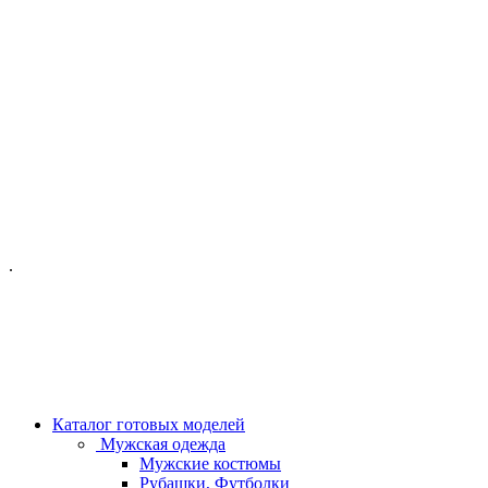
ОФИС МОСКВА:
МОСКВА, ГИЛЯРОВСКОГО, 50
ПН-ПТ - С 10-21:00
СБ-ВС С 11-19:00
+7 (977) 150 06 97
.
MANAGER@VELOURLAB.RU
Каталог готовых моделей
Мужская одежда
Мужские костюмы
Рубашки, Футболки