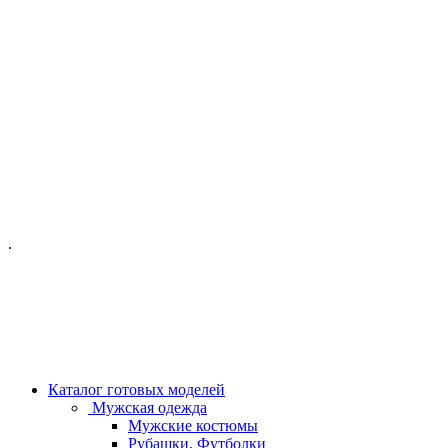
ОФИС МОСКВА:
МОСКВА, ГИЛЯРОВСКОГО, 50
ПН-ПТ - С 10-21:00
СБ-ВС С 11-19:00
+7 (977) 150 06 97
.
MANAGER@VELOURLAB.RU
Каталог готовых моделей
Мужская одежда
Мужские костюмы
Рубашки, Футболки