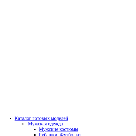
ОФИС МОСКВА:
МОСКВА, ГИЛЯРОВСКОГО, 50
ПН-ПТ - С 10-21:00
СБ-ВС С 11-19:00
+7 (977) 150 06 97
.
MANAGER@VELOURLAB.RU
Каталог готовых моделей
Мужская одежда
Мужские костюмы
Рубашки, Футболки