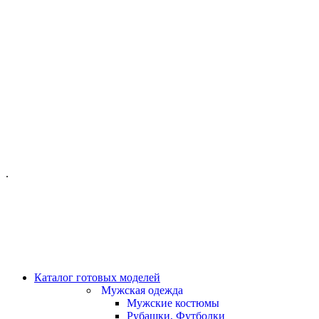
ОФИС МОСКВА:
МОСКВА, ГИЛЯРОВСКОГО, 50
ПН-ПТ - С 10-21:00
СБ-ВС С 11-19:00
+7 (977) 150 06 97
.
MANAGER@VELOURLAB.RU
Каталог готовых моделей
Мужская одежда
Мужские костюмы
Рубашки, Футболки