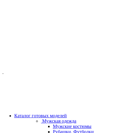
ОФИС МОСКВА:
МОСКВА, ГИЛЯРОВСКОГО, 50
ПН-ПТ - С 10-21:00
СБ-ВС С 11-19:00
+7 (977) 150 06 97
.
MANAGER@VELOURLAB.RU
Каталог готовых моделей
Мужская одежда
Мужские костюмы
Рубашки, Футболки