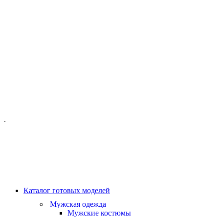
ОФИС МОСКВА:
МОСКВА, ГИЛЯРОВСКОГО, 50
ПН-ПТ - С 10-21:00
СБ-ВС С 11-19:00
+7 (977) 150 06 97
.
MANAGER@VELOURLAB.RU
Каталог готовых моделей
Мужская одежда
Мужские костюмы