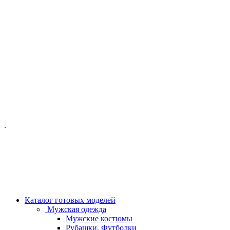
ОФИС МОСКВА:
МОСКВА, ГИЛЯРОВСКОГО, 50
ПН-ПТ - С 10-21:00
СБ-ВС С 11-19:00
+7 (977) 150 06 97
.
MANAGER@VELOURLAB.RU
Каталог готовых моделей
Мужская одежда
Мужские костюмы
Рубашки, Футболки