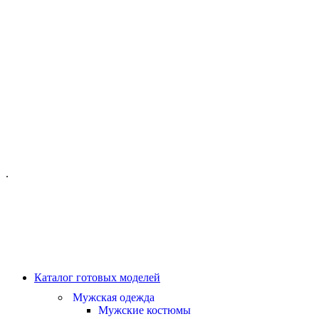
ОФИС МОСКВА:
МОСКВА, ГИЛЯРОВСКОГО, 50
ПН-ПТ - С 10-21:00
СБ-ВС С 11-19:00
+7 (977) 150 06 97
.
MANAGER@VELOURLAB.RU
Каталог готовых моделей
Мужская одежда
Мужские костюмы