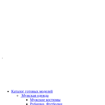
ОФИС МОСКВА:
МОСКВА, ГИЛЯРОВСКОГО, 50
ПН-ПТ - С 10-21:00
СБ-ВС С 11-19:00
+7 (977) 150 06 97
.
MANAGER@VELOURLAB.RU
Каталог готовых моделей
Мужская одежда
Мужские костюмы
Рубашки, Футболки