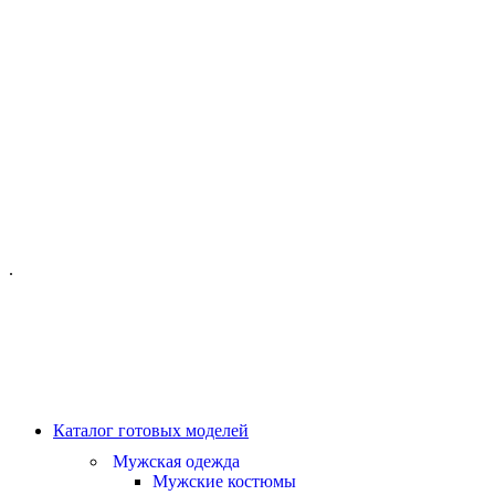
ОФИС МОСКВА:
МОСКВА, ГИЛЯРОВСКОГО, 50
ПН-ПТ - С 10-21:00
СБ-ВС С 11-19:00
+7 (977) 150 06 97
.
MANAGER@VELOURLAB.RU
Каталог готовых моделей
Мужская одежда
Мужские костюмы