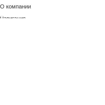
О компании
Навигация
Индивидуальный пошив
Что мы производим
Этапы работы
Политика сайта
Вопросы и ответы
Доставка
Контакты