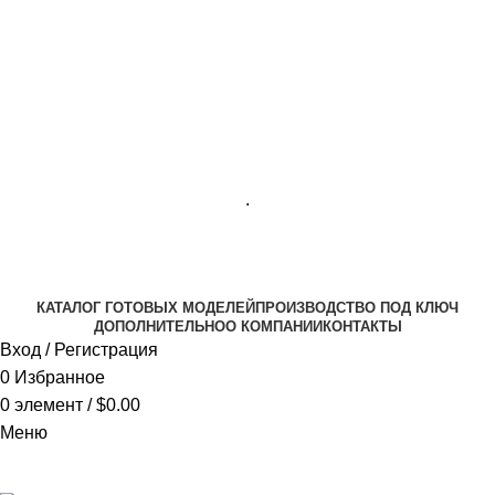
ОФИС МОСКВА:
МОСКВА, ГИЛЯРОВСКОГО, 50
ПН-ПТ - С 10-21:00
СБ-ВС С 11-19:00
+7 (977) 150 06 97
.
MANAGER@VELOURLAB.RU
КАТАЛОГ ГОТОВЫХ МОДЕЛЕЙ
ПРОИЗВОДСТВО ПОД КЛЮЧ
ДОПОЛНИТЕЛЬНО
О КОМПАНИИ
КОНТАКТЫ
Вход / Регистрация
0
Избранное
0
элемент
/
$
0.00
Меню