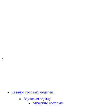
ОФИС МОСКВА:
МОСКВА, ГИЛЯРОВСКОГО, 50
ПН-ПТ - С 10-21:00
СБ-ВС С 11-19:00
+7 (977) 150 06 97
.
MANAGER@VELOURLAB.RU
Каталог готовых моделей
Мужская одежда
Мужские костюмы