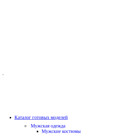
ОФИС МОСКВА:
МОСКВА, ГИЛЯРОВСКОГО, 50
ПН-ПТ - С 10-21:00
СБ-ВС С 11-19:00
+7 (977) 150 06 97
.
MANAGER@VELOURLAB.RU
Каталог готовых моделей
Мужская одежда
Мужские костюмы