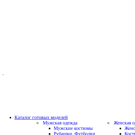
ОФИС МОСКВА:
МОСКВА, ГИЛЯРОВСКОГО, 50
ПН-ПТ - С 10-21:00
СБ-ВС С 11-19:00
+7 (977) 150 06 97
.
MANAGER@VELOURLAB.RU
Каталог готовых моделей
Мужская одежда
Женская о
Мужские костюмы
Женс
Рубашки, Футболки
Кос