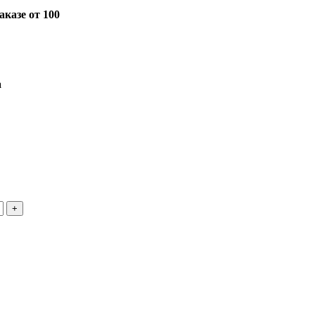
казе от 100
а