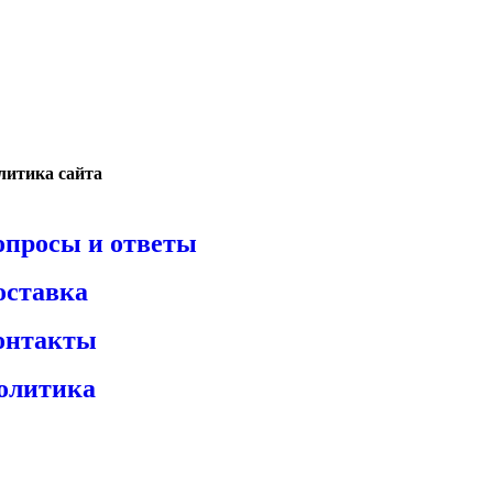
литика сайта
опросы и ответы
оставка
онтакты
олитика