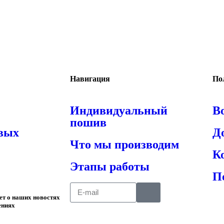
Навигация
По
Индивидуальный
В
пошив
овых
Д
Что мы производим
К
Этапы работы
П
ает о наших новостях
ениях